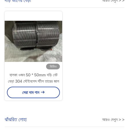
দড়ি জালের বেড়া
আরও দেখুন > >
ভিডিও
হালকা ওজন 50 * 50mm দড়ি নেট
বেড়া 304 স্টেইনলেস স্টীল তারের জাল
সেরা দাম পান
ঝাঁঝরিত লোহা
আরও দেখুন > >