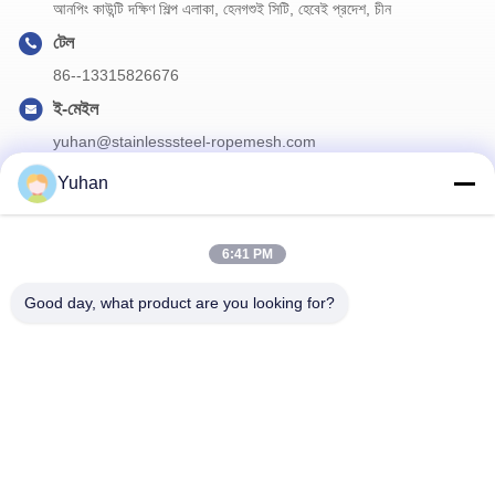
আনপিং কাউন্টি দক্ষিণ শিল্প এলাকা, হেনগশুই সিটি, হেবেই প্রদেশ, চীন
টেল
86--13315826676
ই-মেইল
yuhan@stainlesssteel-ropemesh.com
Yuhan
আমাদের নিউজলেটার
6:41 PM
ডিসকাউন্ট এবং আরো জন্য আমাদের নিউজলেটার সদস্যতা.
Good day, what product are you looking for?