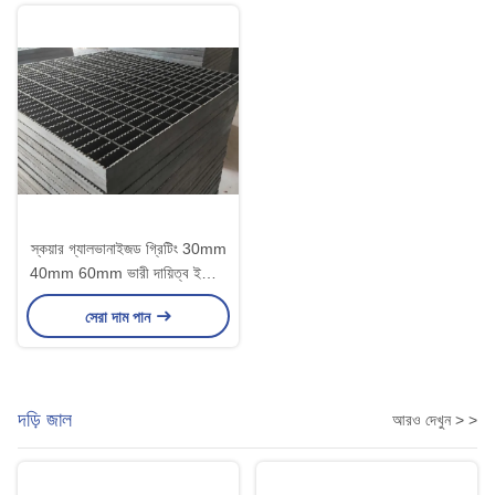
স্কয়ার গ্যালভানাইজড গ্রিটিং 30mm
40mm 60mm ভারী দায়িত্ব ইস্পাত
গ্রিটিং
সেরা দাম পান
দড়ি জাল
আরও দেখুন > >