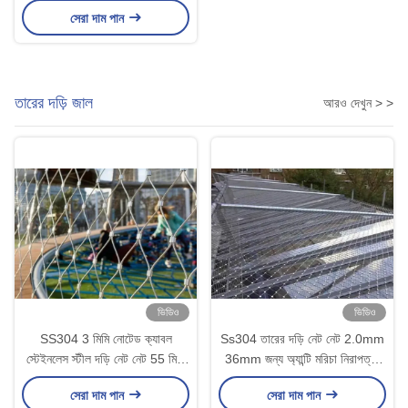
তারের দড়ি জাল
সেরা দাম পান
তারের দড়ি জাল
আরও দেখুন > >
ভিডিও
ভিডিও
SS304 3 মিমি নোটেড ক্যাবল
Ss304 তারের দড়ি নেট নেট 2.0mm
স্টেইনলেস স্টীল দড়ি নেট নেট 55 মিমি
36mm জন্য অ্যান্টি মরিচা নিরাপত্তা
জাল বেড়া জন্য
বেড়া
সেরা দাম পান
সেরা দাম পান