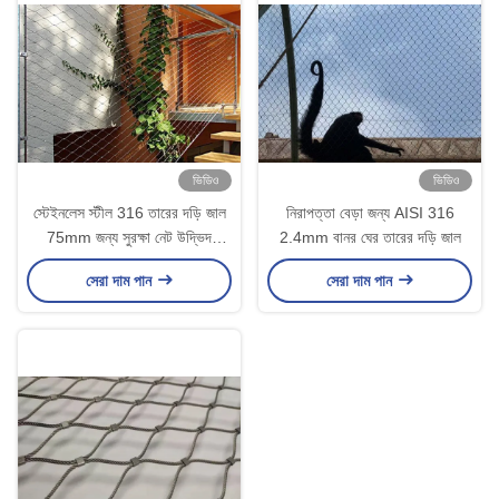
ভিডিও
ভিডিও
স্টেইনলেস স্টীল 316 তারের দড়ি জাল
নিরাপত্তা বেড়া জন্য AISI 316
75mm জন্য সুরক্ষা নেট উদ্ভিদ
2.4mm বানর ঘের তারের দড়ি জাল
আরোহণ নেট
সেরা দাম পান
সেরা দাম পান