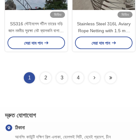
ভিডিও
ভিডিও
SS316 স্টেইনলেস স্টীল তারের দড়ি
Stainless Steel 316L Aviary
জাল নমনীয় সুরক্ষা নেট ব্যালকনি বাগানের
Rope Netting with 1.5 mm
জন্য
Wire Diameter and
সেরা দাম পান
সেরা দাম পান
30mm*30mm Mesh Size for
Secure Mesh Fence
1
2
3
4
দ্রুত যোগাযোগ
ঠিকানা
আনপিং কাউন্টি দক্ষিণ শিল্প এলাকা, হেনগশুই সিটি, হেবেই প্রদেশ, চীন