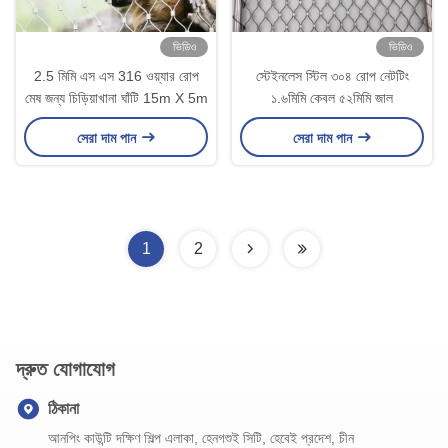
ভিডিও
ভিডিও
2.5 মিমি এস এস 316 ওয়্যার রোপ
স্টেইনলেস স্টিল ৩০৪ রোপ নেটটিং
মেষ জন্য চিড়িয়াখানা ঘাঁটি 15m X 5m
১.৬মিমি কেবল ৫২মিমি জাল
সেরা দাম পান
সেরা দাম পান
1
2
দ্রুত যোগাযোগ
ঠিকানা
আনপিং কাউন্টি দক্ষিণ শিল্প এলাকা, হেনগশুই সিটি, হেবেই প্রদেশ, চীন