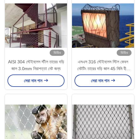
ভিডিও
ভিডিও
AISI 304 স্টেইনলেস স্টীল তারের দড়ি
এসএস 316 স্টেইনলেস স্টিল কেবল
জাল 3.0mm নিরাপত্তা নেট জন্য
নেটটিং তারের দড়ি জাল 45 মিমি হীরা
2.0 মিমি কেবল
সেরা দাম পান
সেরা দাম পান