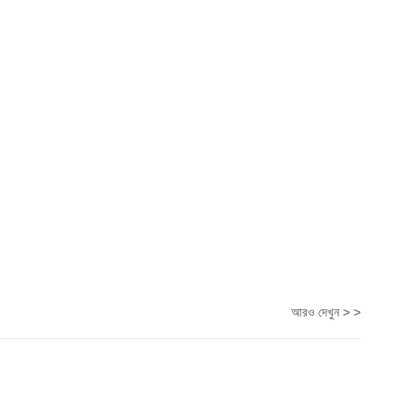
আরও দেখুন > >