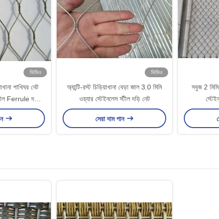
ভিডিও
ভিডিও
়াখানা পাখিঘর নেট
অ্যান্টি-রস্ট চিড়িয়াখানা বেড়া জাল 3.0 মিমি
সবুজ 2 মিম
ীল Ferrule দড়ি
ওয়্যার স্টেইনলেস স্টীল দড়ি নেট
স্টেই
h
ান
সেরা দাম পান
স