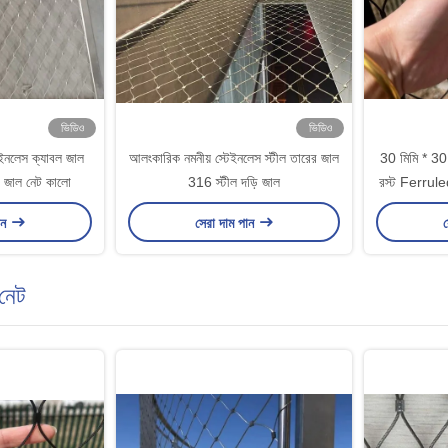
ভিডিও
ভিডিও
েইনলেস ক্যাবল জাল
আলংকারিক নমনীয় স্টেইনলেস স্টীল তারের জাল
30 মিমি * 30 ম
ি জাল নেট কালো
316 স্টীল দড়ি জাল
রস্ট Ferruled
ান
সেরা দাম পান
স
নেট