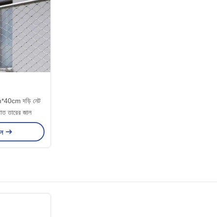
m*40cm দড়ি নেট
াত তারের জাল
ান