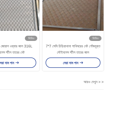
ভিডিও
ভিডিও
ি জোয়াল ওয়্যার জাল 316L
7*7 সেমি চিড়িয়াখানা পাখিঘরের নেট গোঁজযুক্ত
নলেস স্টীল তারের নেট
স্টেইনলেস স্টীল তারের জাল
েরা দাম পান
সেরা দাম পান
আরও দেখুন > >