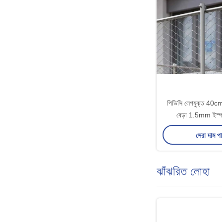
পিভিসি লেপযুক্ত 40c
বেড়া 1.5mm ইস্প
সেরা দাম প
ঝাঁঝরিত লোহা