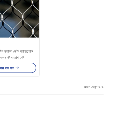
ীল ক্যাবল নেটিং ব্যালুস্ট্র্যাড
ইনলেস স্টীল রোপ নেট
েরা দাম পান
আরও দেখুন > >