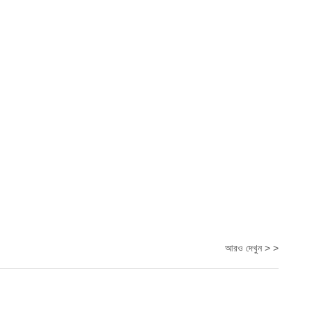
আরও দেখুন > >