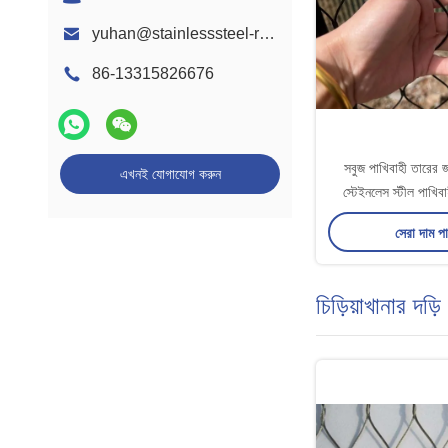
yuhan@stainlesssteel-ropemesh.com
86-13315826676
সবুজ পাখিবাহী তার
এখনই যোগাযোগ করুন
স্টেইনলেস স্টীল পাখ
তারের ব্যা
সেরা দাম প
চিড়িয়াখানার দড়