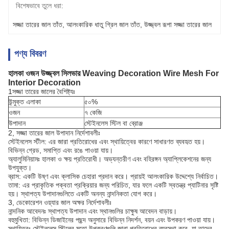
বিশেষভাবে তুলে ধরা:
সজ্জা তারের জাল তাঁত
, 
আলংকারিক ধাতু গ্রিল জাল তাঁত
, 
উজ্জ্বল রূপা সজ্জা তারের জাল
পণ্য বিবরণ
হালকা ওজন উজ্জ্বল সিলভার Weaving Decoration Wire Mesh For
Interior Decoration
1সজ্জা তারের জালের বৈশিষ্ট্যঃ
উন্মুক্ত এলাকা
৫০%
ওজন
৭ কেজি
উপাদান
স্টেইনলেস স্টিল বা ব্রোঞ্জ
2, সজ্জা তারের জাল উপাদান নির্দেশাবলীঃ
স্টেইনলেস স্টীল: এর জারা প্রতিরোধের এবং স্থায়িত্বের কারণে সাধারণত ব্যবহৃত হয়।
বিভিন্ন গ্রেড, সমাপ্তি এবং রঙে পাওয়া যায়।
অ্যালুমিনিয়ামঃ হালকা ও ক্ষয় প্রতিরোধী। অভ্যন্তরীণ এবং বহিরঙ্গন অ্যাপ্লিকেশনের জন্য
উপযুক্ত।
ব্রাস: একটি উষ্ণ এবং ক্লাসিক চেহারা প্রদান করে। প্রায়ই আলংকারিক উদ্দেশ্যে নির্বাচিত।
তামা: এর প্রাকৃতিক পক্বতা প্রক্রিয়ার জন্য পরিচিত, যার ফলে একটি স্বতন্ত্র প্যাটিনার সৃষ্টি
হয়। স্থাপত্য উপাদানগুলিতে একটি অনন্য নান্দনিকতা যোগ করে।
3, ডেকোরেশন ওয়্যার জাল অক্ষর নির্দেশাবলীঃ
নান্দনিক আবেদনঃ স্থাপত্য উপাদান এবং স্থানগুলির চাক্ষুষ আবেদন বাড়ায়।
বহুমুখিতা: বিভিন্ন ডিজাইনের পছন্দ অনুসারে বিভিন্ন নিদর্শন, বয়ন এবং উপকরণ পাওয়া যায়।
স্থায়িত্বঃ স্টেইনলেস স্টিলের মতো উপকরণগুলি জারা প্রতিরোধের ব্যবস্থা করে, যা তাদের