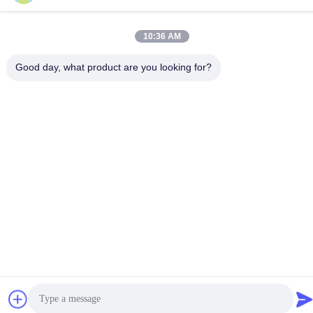
10:36 AM
Good day, what product are you looking for?
আমাদের সাথে যোগাযোগ করুন
গোপনীয়তা নীতি
|
সাইট ম্যাপ
| চীন ভালো গুণমান তারের দড়ি জাল সরবরাহকারী। কপিরাইট
© 2024-2026 Anping County Yuhan Wire Mesh Products Co., Ltd
. সব সমস্ত অধিকার সংরক্ষিত।