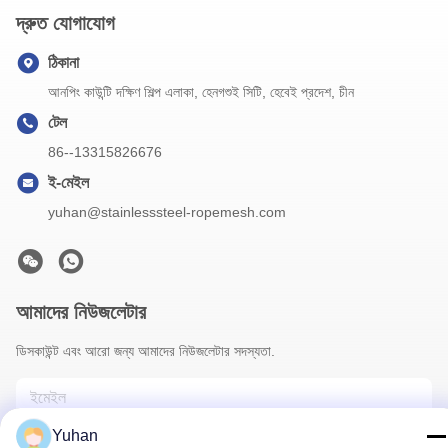
দ্রুত যোগাযোগ
ঠিকানা
আনপিং কাউন্টি দক্ষিণ শিল্প এলাকা, হেনগশুই সিটি, হেবেই প্রদেশ, চীন
টেল
86--13315826676
ই-মেইল
yuhan@stainlesssteel-ropemesh.com
আমাদের নিউজলেটার
ডিসকাউন্ট এবং আরো জন্য আমাদের নিউজলেটার সদস্যতা.
Yuhan