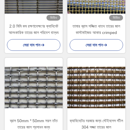
ভিডিও
ভিডিও
2.0 মিমি কম রক্ষণাবেক্ষণের ক্যাবিনেট
তামার ব্রাস সজ্জিত ধাতব তারের জাল
আলংকারিক তারের জাল পরিবেশ বান্ধব
কাস্টমাইজড আকার crimped
সেরা দাম পান
সেরা দাম পান
ব্রাস 50mm * 50mm সরল তাঁত
ক্যাবিনেটের দরজার জন্য স্টেইনলেস স্টীল
তারের জাল প্রসাধন জন্য
304 সজ্জা তারের জাল