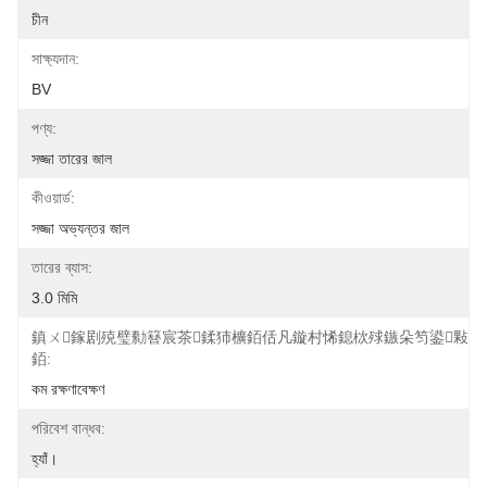
চীন
সাক্ষ্যদান:
BV
পণ্য:
সজ্জা তারের জাল
কীওয়ার্ড:
সজ্জা অভ্যন্তর জাল
তারের ব্যাস:
3.0 মিমি
鎮ㄨ鎵剧殑璧勬簮宸茶鍒犻櫎銆佸凡鏇村悕鎴栨殏鏃朵笉鍙敤
銆:
কম রক্ষণাবেক্ষণ
পরিবেশ বান্ধব:
হ্যাঁ।