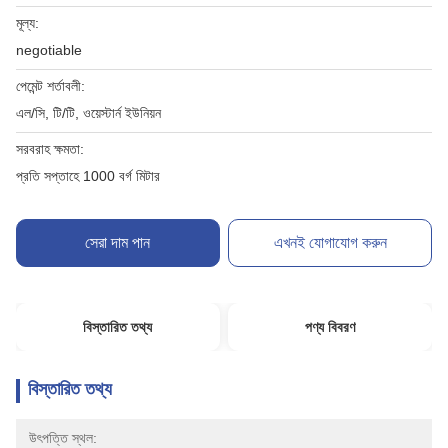
মূল্য:
negotiable
পেমেন্ট শর্তাবলী:
এল/সি, টি/টি, ওয়েস্টার্ন ইউনিয়ন
সরবরাহ ক্ষমতা:
প্রতি সপ্তাহে 1000 বর্গ মিটার
সেরা দাম পান
এখনই যোগাযোগ করুন
বিস্তারিত তথ্য
পণ্য বিবরণ
বিস্তারিত তথ্য
উৎপত্তি স্থল: