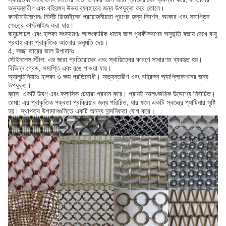
অভ্যন্তরীণ এবং বহিরঙ্গন উভয় ব্যবহারের জন্য উপযুক্ত করে তোলে।
কাস্টমাইজেশনঃ নির্দিষ্ট ডিজাইনের প্রয়োজনীয়তা পূরণের জন্য নিদর্শন, আকার এবং সমাপ্তির
ক্ষেত্রে কাস্টমাইজ করা যায়।
বায়ুচলাচল এবং হালকা সংক্রমণঃ আলংকারিক ধাতব জাল পৃথকীকরণের অনুভূতি বজায় রেখে বায়ু
প্রবাহ এবং প্রাকৃতিক আলোর অনুমতি দেয়।
4, সজ্জা তারের জাল উপাদানঃ
স্টেইনলেস স্টীল: এর জারা প্রতিরোধের এবং স্থায়িত্বের কারণে সাধারণত ব্যবহৃত হয়।
বিভিন্ন গ্রেড, সমাপ্তি এবং রঙে পাওয়া যায়।
অ্যালুমিনিয়ামঃ হালকা ও ক্ষয় প্রতিরোধী। অভ্যন্তরীণ এবং বহিরঙ্গন অ্যাপ্লিকেশনের জন্য
উপযুক্ত।
ব্রাস: একটি উষ্ণ এবং ক্লাসিক চেহারা প্রদান করে। প্রায়ই আলংকারিক উদ্দেশ্যে নির্বাচিত।
তামা: এর প্রাকৃতিক পক্বতা প্রক্রিয়ার জন্য পরিচিত, যার ফলে একটি স্বতন্ত্র প্যাটিনার সৃষ্টি
হয়। স্থাপত্য উপাদানগুলিতে একটি অনন্য নান্দনিকতা যোগ করে।