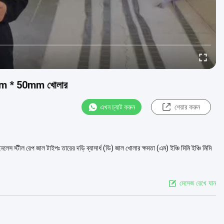
50mm * 50mm খোলার
এখন চ্যাট করুন
শেয়ার করুন
নলেস স্টীল রেপ জাল টাইপঃ তারের দড়ি ব্যাসার্ধ (ডি) জাল খোলার ক্ষমতা (এম) ইঞ্চি মিমি ইঞ্চি মিমি
মেসেজ রেখে যান