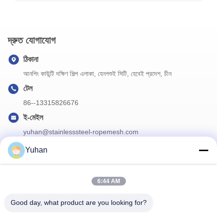
দ্রুত যোগাযোগ
ঠিকানা
আনপিং কাউন্টি দক্ষিণ শিল্প এলাকা, হেনগশুই সিটি, হেবেই প্রদেশ, চীন
টেল
86--13315826676
ই-মেইল
yuhan@stainlesssteel-ropemesh.com
Yuhan
আমাদের নিউজলেটার
6:44 AM
ডিসকাউন্ট এবং আরো জন্য আমাদের নিউজলেটার সদস্যতা.
Good day, what product are you looking for?