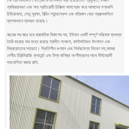
নেট এর বিভাজিত ক্ষেত্রের উপর নিবদ্ধ করা হয়েছেতাঁত প্রযুক্তি, ফারুল
প্রক্রিয়াকরণ এবং ক্ষয় প্রতিরোধী চিকিত্সা আপগ্রেড করে আমাদের পণ্যগুলি
চিড়িয়াখানা, সেতু সুরক্ষা, বিল্ডিং ল্যান্ডস্কেপ এবং বহিরঙ্গন বেড়া প্রকল্পগুলিতে
ব্যাপকভাবে ব্যবহৃত হয়েছে।
বছরের পর বছর ধরে ধারাবাহিক বিকাশের পর, ইউহান একটি সম্পূর্ণ পরিষেবা ব্যবস্থা
তৈরি করেছে যার মধ্যে রয়েছে স্বাধীন গবেষণা, কাস্টমাইজড উৎপাদন এবং
বিক্রয়োত্তর সহায়তা। স্থিতিশীল গুণমান এবং নির্ভরযোগ্য বিতরণ সহ,আমরা
দেশীয় ইঞ্জিনিয়ারিং ক্লায়েন্ট এবং বিশ্ব বাণিজ্য অংশীদারদের সাথে দীর্ঘমেয়াদী
সহযোগিতা বজায় রাখি.