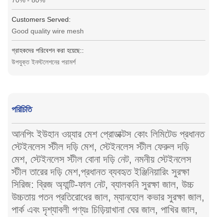
70% - 80%
Customers Served:
Good quality wire mesh
গ্রাহকদের পরিবেশন করা হয়েছে::
উপযুক্ত ইনস্টলেশনের পরামর্শ
পরিচিতি
আনপিং ইউহান ওয়্যার মেশ প্রোডাক্টস কোং লিমিটেড প্রধানত
স্টেইনলেস স্টীল দড়ি মেশ, স্টেইনলেস স্টীল ফেরুল দড়ি
মেশ, স্টেইনলেস স্টীল বোনা দড়ি নেট, নমনীয় স্টেইনলেস
স্টীল তারের দড়ি মেশ,প্রধানত ব্যবহৃত ইঞ্জিনিয়ারিং সুরক্ষা
সিরিজ: ব্রিজ অ্যান্টি-ফাল নেট, ব্যালকনি সুরক্ষা জাল, উচ্চ
উচ্চতায় পতন প্রতিরোধের জাল, ম্যানহোল কভার সুরক্ষা জাল,
পার্ক এবং দৃশ্যাবলী পণ্যঃ চিড়িয়াখানা ঘের জাল, পাখির জাল,