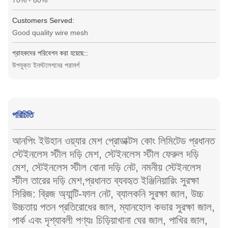
70% - 80%
Customers Served:
Good quality wire mesh
গ্রাহকদের পরিবেশন করা হয়েছে::
উপযুক্ত ইনস্টলেশনের পরামর্শ
পরিচিতি
আনপিং ইউহান ওয়্যার মেশ প্রোডাক্টস কোং লিমিটেড প্রধানত
স্টেইনলেস স্টীল দড়ি মেশ, স্টেইনলেস স্টীল ফেরুল দড়ি
মেশ, স্টেইনলেস স্টীল বোনা দড়ি নেট, নমনীয় স্টেইনলেস
স্টীল তারের দড়ি মেশ,প্রধানত ব্যবহৃত ইঞ্জিনিয়ারিং সুরক্ষা
সিরিজ: ব্রিজ অ্যান্টি-ফাল নেট, ব্যালকনি সুরক্ষা জাল, উচ্চ
উচ্চতায় পতন প্রতিরোধের জাল, ম্যানহোল কভার সুরক্ষা জাল,
পার্ক এবং দৃশ্যাবলী পণ্যঃ চিড়িয়াখানা ঘের জাল, পাখির জাল,