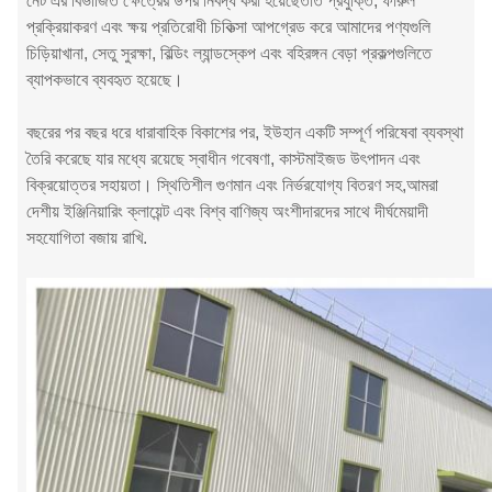
নেট এর বিভাজিত ক্ষেত্রের উপর নিবদ্ধ করা হয়েছেতাঁত প্রযুক্তি, ফারুল
প্রক্রিয়াকরণ এবং ক্ষয় প্রতিরোধী চিকিত্সা আপগ্রেড করে আমাদের পণ্যগুলি
চিড়িয়াখানা, সেতু সুরক্ষা, বিল্ডিং ল্যান্ডস্কেপ এবং বহিরঙ্গন বেড়া প্রকল্পগুলিতে
ব্যাপকভাবে ব্যবহৃত হয়েছে।
বছরের পর বছর ধরে ধারাবাহিক বিকাশের পর, ইউহান একটি সম্পূর্ণ পরিষেবা ব্যবস্থা
তৈরি করেছে যার মধ্যে রয়েছে স্বাধীন গবেষণা, কাস্টমাইজড উৎপাদন এবং
বিক্রয়োত্তর সহায়তা। স্থিতিশীল গুণমান এবং নির্ভরযোগ্য বিতরণ সহ,আমরা
দেশীয় ইঞ্জিনিয়ারিং ক্লায়েন্ট এবং বিশ্ব বাণিজ্য অংশীদারদের সাথে দীর্ঘমেয়াদী
সহযোগিতা বজায় রাখি.