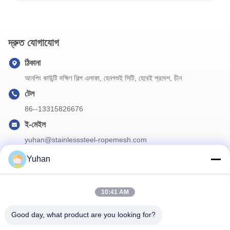
দ্রুত যোগাযোগ
ঠিকানা
আনপিং কাউন্টি দক্ষিণ শিল্প এলাকা, হেনগশুই সিটি, হেবেই প্রদেশ, চীন
টেল
86--13315826676
ই-মেইল
yuhan@stainlesssteel-ropemesh.com
Yuhan
আমাদের নিউজলেটার
10:41 AM
ডিসকাউন্ট এবং আরো জন্য আমাদের নিউজলেটার সদস্যতা.
Good day, what product are you looking for?