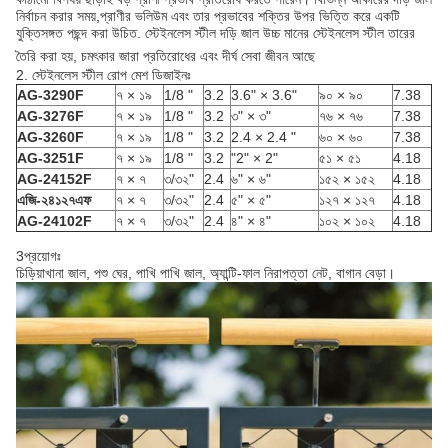
নির্বাচন করার সময়,প্রাণীর ভলিউম এবং তার প্রভাবের শক্তির উপর ভিত্তি করে একটি
যুক্তিসঙ্গত পছন্দ করা উচিত. স্টেইনলেস স্টীল দড়ি জাল উচ্চ মানের স্টেইনলেস স্টীল তারের
তৈরি করা হয়, চমৎকার জারা প্রতিরোধের এবং দীর্ঘ সেবা জীবন আছে
2. স্টেইনলেস স্টীল রোপ মেশ ডিজাইনঃ
AG-3290F
৭ × ১৯
1/8 "
3.2
3.6" × 3.6"
৯০ × ৯০
7.38
AG-3276F
৭ × ১৯
1/8 "
3.2
৩" × ৩"
৭৬ × ৭৬
7.38
AG-3260F
৭ × ১৯
1/8 "
3.2
2.4 × 2.4 "
৬০ × ৬০
7.38
AG-3251F
৭ × ১৯
1/8 "
3.2
"2" × 2"
৫১ × ৫১
4.18
AG-24152F
৭ × ৭
৩/৩২"
2.4
৬" × ৬"
১৫২ × ১৫২
4.18
এজি-২৪১২৭এফ
৭ × ৭
৩/৩২"
2.4
৫" × ৫"
১২৭ × ১২৭
4.18
AG-24102F
৭ × ৭
৩/৩২"
2.4
৪" × ৪"
১০২ × ১০২
4.18
3প্রয়োগঃ
চিড়িয়াখানা জাল, পশু ঘের, পাখি পাখি জাল, অ্যান্টি-ফাল নিরাপত্তা নেট, বাগান বেড়া।