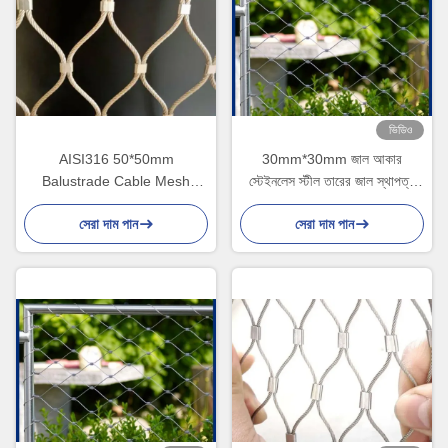
ভিডিও
AISI316 50*50mm
30mm*30mm জাল আকার
Balustrade Cable Mesh
স্টেইনলেস স্টীল তারের জাল স্থাপত্য
Heavy Duty X Tend সিই/
সম্মুখভাগ এবং গার্ডেলের জন্য
সেরা দাম পান
সেরা দাম পান
এসজিএস সার্টিফাইড