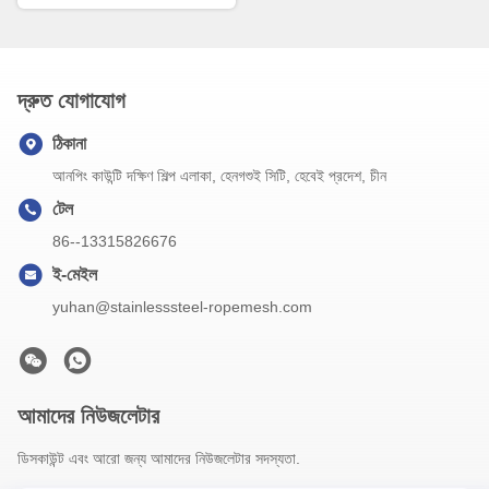
দ্রুত যোগাযোগ
ঠিকানা
আনপিং কাউন্টি দক্ষিণ শিল্প এলাকা, হেনগশুই সিটি, হেবেই প্রদেশ, চীন
টেল
86--13315826676
ই-মেইল
yuhan@stainlesssteel-ropemesh.com
আমাদের নিউজলেটার
ডিসকাউন্ট এবং আরো জন্য আমাদের নিউজলেটার সদস্যতা.