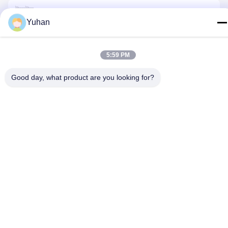
Yuhan
5:59 PM
Good day, what product are you looking for?
আমাদের সাথে যোগাযোগ করুন
গোপনীয়তা নীতি
|
সাইট ম্যাপ
| চীন ভালো গুণমান তারের দড়ি জাল সরবরাহকারী। কপিরাইট
© 2024-2026 Anping County Yuhan Wire Mesh Products Co., Ltd
. সব সমস্ত অধিকার সংরক্ষিত।