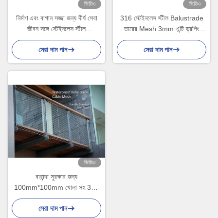
ভিডিও
ভিডিও
নির্মাণ এবং বাগান সজ্জা জন্য দীর্ঘ সেবা
316 স্টেইনলেস স্টীল Balustrade
জীবন সঙ্গে স্টেইনলেস স্টীল
তারের Mesh 3mm এন্টি ড্রপিং
Balustrade তারের জাল
Mesh
সেরা দাম পান
সেরা দাম পান
ভিডিও
বারান্দা সুরক্ষার জন্য
100mm*100mm খোলা সহ 316
মেরিন গ্রেড স্টেইনলেস স্টিল দড়ি জাল
সেরা দাম পান
জলরোধী ব্যালস্ট্রেড কেবল জাল