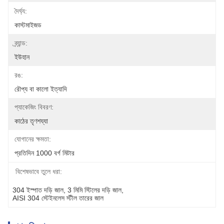
দৈর্ঘ্য:
কাস্টমাইজড
ব্র্যান্ড:
ইউহান
রঙ:
রৌপ্য বা কালো ইত্যাদি
প্যাকেজিং বিবরণ:
কাঠের তৃণশয্যা
যোগানের ক্ষমতা:
প্রতিদিন 1000 বর্গ মিটার
বিশেষভাবে তুলে ধরা:
304 ইস্পাত দড়ি জাল
, 
3 মিমি স্টিলের দড়ি জাল
, 
AISI 304 স্টেইনলেস স্টীল তারের জাল