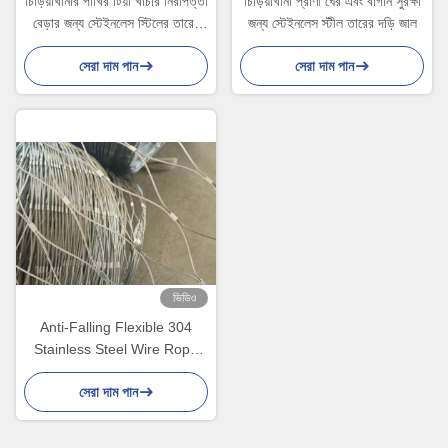
চিড়িয়াখানার পাখির টিয়া খাঁচার নিরাপত্তা
চিড়িয়াখানা প্রাণী ঘের এবং বাগান সুরক্ষা
বেড়ার জন্য স্টেইনলেস স্টিলের তারের
জন্য স্টেইনলেস স্টীল তারের দড়ি জাল
দড়ি জাল
সেরা দাম পান
সেরা দাম পান
ভিডিও
Anti-Falling Flexible 304
Stainless Steel Wire Rope
Mesh for Security Protection
সেরা দাম পান
Fence (সিকিউরিটি প্রোটেকশন ফেন্সের
জন্য অ্যান্টি-ফালিং ফ্লেক্সিবল ৩০৪
স্টেইনলেস স্টীল ওয়্যার রোপ মেশ)