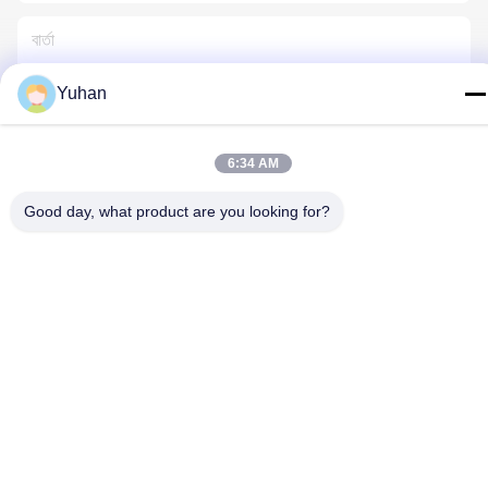
Yuhan
আমাদের সাথে যোগাযোগ করুন
6:34 AM
Good day, what product are you looking for?
গোপনীয়তা নীতি
|
সাইট ম্যাপ
| চীন ভালো গুণমান তারের দড়ি জাল সরবরাহকারী। কপিরাইট
© 2024-2026 Anping County Yuhan Wire Mesh Products Co., Ltd
. সব সমস্ত অধিকার সংরক্ষিত।