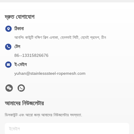
দ্রুত যোগাযোগ
ঠিকানা
আনপিং কাউন্টি দক্ষিণ শিল্প এলাকা, হেনগশুই সিটি, হেবেই প্রদেশ, চীন
টেল
86--13315826676
ই-মেইল
yuhan@stainlesssteel-ropemesh.com
আমাদের নিউজলেটার
ডিসকাউন্ট এবং আরো জন্য আমাদের নিউজলেটার সদস্যতা.