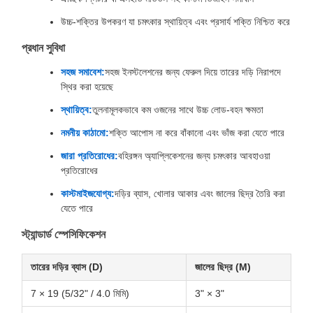
উচ্চ-শক্তির উপকরণ যা চমৎকার স্থায়িত্ব এবং প্রসার্য শক্তি নিশ্চিত করে
প্রধান সুবিধা
সহজ সমাবেশ:
সহজ ইনস্টলেশনের জন্য ফেরুল দিয়ে তারের দড়ি নিরাপদে
স্থির করা হয়েছে
স্থায়িত্ব:
তুলনামূলকভাবে কম ওজনের সাথে উচ্চ লোড-বহন ক্ষমতা
নমনীয় কাঠামো:
শক্তি আপোস না করে বাঁকানো এবং ভাঁজ করা যেতে পারে
জারা প্রতিরোধের:
বহিরঙ্গন অ্যাপ্লিকেশনের জন্য চমৎকার আবহাওয়া
প্রতিরোধের
কাস্টমাইজযোগ্য:
দড়ির ব্যাস, খোলার আকার এবং জালের ছিদ্র তৈরি করা
যেতে পারে
স্ট্যান্ডার্ড স্পেসিফিকেশন
তারের দড়ির ব্যাস (D)
জালের ছিদ্র (M)
7 × 19 (5/32" / 4.0 মিমি)
3" × 3"