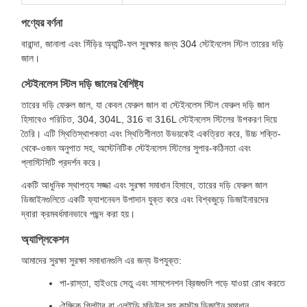
পণ্যের বর্ণনা
বারান্দা, জানালা এবং সিঁড়ির অ্যান্টি-ফল সুরক্ষার জন্য 304 স্টেইনলেস স্টিল তারের দড়ি
জাল।
স্টেইনলেস স্টিল দড়ি জালের বৈশিষ্ট্য
তারের দড়ি ফেরুল জাল, যা কেবল ফেরুল জাল বা স্টেইনলেস স্টিল ফেরুল দড়ি জাল
হিসাবেও পরিচিত, 304, 304L, 316 বা 316L স্টেইনলেস স্টিলের উপকরণ দিয়ে
তৈরি। এটি স্থিতিস্থাপকতা এবং স্থিতিশীলতা উভয়কেই একত্রিত করে, উচ্চ শক্তি-
থেকে-ওজন অনুপাত সহ, অস্টেনিটিক স্টেইনলেস স্টিলের সুপার-কঠিনতা এবং
প্লাস্টিসিটি প্রদর্শন করে।
একটি আধুনিক স্থাপত্য সজ্জা এবং সুরক্ষা সমাধান হিসাবে, তারের দড়ি ফেরুল জাল
ডিজাইনগুলিতে একটি ফ্যাশনেবল উপাদান যুক্ত করে এবং বিশ্বজুড়ে ডিজাইনারদের
দ্বারা ক্রমবর্ধমানভাবে পছন্দ করা হয়।
অ্যাপ্লিকেশন
আমাদের সুরক্ষা সুরক্ষা সমাধানগুলি এর জন্য উপযুক্ত:
পা-রাস্তা, হাইওয়ে সেতু এবং সাসপেনশন ব্রিজগুলি পড়ে যাওয়া রোধ করতে
ঐচ্ছিক গ্লিটার বা এলইডি মডিউল সহ কাস্টম ডিজাইন সমাধান