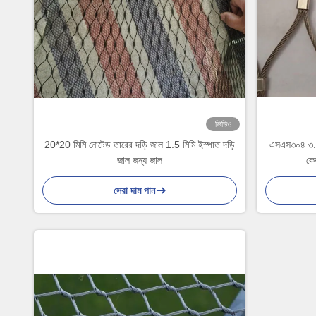
ভিডিও
20*20 মিমি নোটেড তারের দড়ি জাল 1.5 মিমি ইস্পাত দড়ি
এসএস৩০৪ ৩.০মি
জাল জন্য জাল
কে
সেরা দাম পান