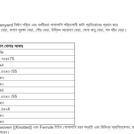
lanyard নির্মাণ শক্তি এবং নমনীয়তা পাশাপাশি শক্তিশালী কাটা প্রতিরোধের প্রদান করে
বেড়া, বাগান সুরক্ষা বেড়া, পৌর বেড়া, উদ্ভিদ আরোহণ বেড়া, বোনা ধাতু বেড়া, পশু খাঁচা বেড়া।
াল খোলার আকার
্চি
.৭৫x৪75
x৪
.৫৫x৩।55
x৩
x২
x৪
.৫৫x৩।55
x৩
.৪x২4
x২
x৩
nter-woven ((Knotted) এবং Ferrule টাইপ।পাশাপাশি বয়ন পদ্ধতি এবং বিভিন্ন অ্যাপ্লিকেশন, 
 পারেন।