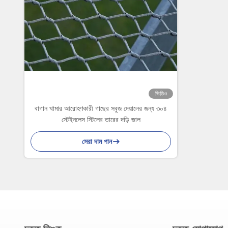
ভিডিও
বাগান খামার আরোহণকারী গাছের সবুজ দেয়ালের জন্য ৩০৪
স্টেইনলেস স্টিলের তারের দড়ি জাল
সেরা দাম পান