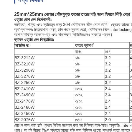
25mm*25mm খোলার গোঁজযুক্ত তারের তারের দড়ি জাল হিসাবে সিঁড়ি বেড়া
ওয়্যার রোপ মেশ নির্দেশাবলীঃ
নমনীয়তা, শক্তি এবং স্থায়িত্ব জন্য 304 স্টেইনলেস স্টীল থেকে তৈরি। ব্লেডড তারের 
অ্যাপ্লিকেশনঃ চিড়িয়াখানা বেড়া, ছাদ পতন সুরক্ষা বেড়া, স্টেইনলেস স্টিল interlocking 
আপনি বিভিন্ন আসবাবপত্র এবং সাজসজ্জার আইটেমগুলিও সাজাতে পারেন।
ক্যাবল ওয়্যার মেশ বিস্তারিতঃ
আইটেম নং
তারের ব্যাসার্ধ
জ
ইঞ্চি
মিমি
ইঞ
BZ-3212W
১/৮
3.2
4
BZ-3210W
১/৮
3.2
৪
BZ-3290W
১/৮
3.2
3
BZ-3276W
১/৮
3.2
৩
BZ-3250W
১/৮
3.2
২
BZ-2410W
৩/৩২
2.4
৪
BZ-2490W
৩/৩২
2.4
3
BZ-2476W
৩/৩২
2.4
৩
BZ-2460W
৩/৩২
2.4
2
BZ-2450W
৩/৩২
2.4
২
BZ-2076W
৫/৬৪
2.0
৩
রোপেন জাল পণ্য দুটি প্রধান সিরিজ সরবরাহ করা হয় বিভিন্ন বয়ন-টাইপ অনুযায়ীঃ I
পারে। আপনি নীচের লিঙ্ক মাধ্যমে তারের দড়ি জাল বিভিন্ন ধরনের সম্পর্কে আরো জানতে