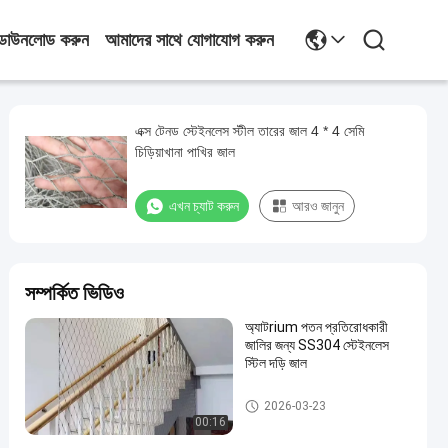
ডাউনলোড করুন
আমাদের সাথে যোগাযোগ করুন
এক্স টেনড স্টেইনলেস স্টীল তারের জাল 4 * 4 সেমি
চিড়িয়াখানা পাখির জাল
এখন চ্যাট করুন
আরও জানুন
সম্পর্কিত ভিডিও
অ্যাটrium পতন প্রতিরোধকারী
জালির জন্য SS304 স্টেইনলেস
স্টিল দড়ি জাল
চিড়িয়াখানার দড়ি জাল
2026-03-23
00:16