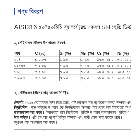
পণ্য বিবরণ
AISI316 ৫০*৫০মিমি ব্যালস্ট্রেড কেবল মেশ হেভি ডিউ
১, স্টেইনলেস স্টিলের উপাদানের বিবরণ:
ধরণ
C (%)
Si (%)
Mn (%)
Cr (%)
Ni (%)
৩০৪
≤ ০.০৭
≤ ১.০
≤ ২.০
১৭.০–১৯.০
৮.০–১১.
৩০৪এল
≤ ০.০৩
≤ ১.০
≤ ২.০
১৭.০–১৯.০
৮.০–১২.
৩১৬
≤ ০.০৮
≤ ১.০
≤ ২.০
১৬.০–১৮.৫
১০.০–১৪
৩১৬এল
≤ ০.০৩
≤ ১.০
≤ ২.০
১৬.০–১৮.০
১২.০–১৫
২, স্টেইনলেস স্টিলের দড়ি জালের বৈশিষ্ট্য:
টেকসই।
৩১৬ স্টেইনলেস স্টিল দিয়ে তৈরি, এটি চমৎকার ক্ষয় প্রতিরোধ ক্ষমতা সম্পন্ন এ
স্থিতিশীল।
উচ্চ-শক্তির উপাদান এবং নির্ভরযোগ্য ফিক্সচার নিরাপত্তা জাল সিস্টেমের স্থ
রক্ষণাবেক্ষণ করা সহজ।
নিরাপত্তা জাল সিস্টেমের প্রতিটি উপাদান আলাদাভাবে প্রতিস্থা
উচ্চ শক্তি।
এটি চমৎকার প্রসার্য শক্তি সম্পন্ন এবং ভারী লোড সহ্য করতে পারে।
স্থাপন এবং অপসারণ করা সহজ।