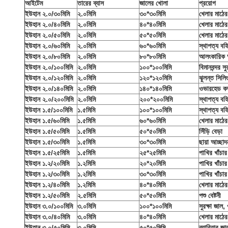
আইটেম
তারের ব্যাস
জালের খোলা
প্রয়োগ
ইউহান ২.০/৩০মিমি
২.০মিমি
৩০*৩০মিমি
খেলার মাঠের 
ইউহান ২.০/৪০মিমি
২.০মিমি
৪০*৪০মিমি
খেলার মাঠের 
ইউহান ২.০/৫০মিমি
২.০মিমি
৫০*৫০মিমি
খেলার মাঠে
ইউহান ২.০/৬০মিমি
২.০মিমি
৬০*৬০মিমি
স্থাপত্য বহ
ইউহান ২.০/৮০মিমি
২.০মিমি
৮০*৮০মিমি
আলংকারিক অ
ইউহান ২.০/১০০মিমি
২.০মিমি
১০০*১০০মিমি
বিমানবন্দর সু
ইউহান ২.০/১২০মিমি
২.০মিমি
১২০*১২০মিমি
ঝুলন্ত সিলি
ইউহান ২.০/১৪০মিমি
২.০মিমি
১৪০*১৪০মিমি
ওভারহেড ক
ইউহান ২.০/২০০মিমি
২.০মিমি
২০০*২০০মিমি
স্থাপত্য বহি
ইউহান ১.৫/১০০মিমি
১.৫মিমি
১০০*১০০মিমি
স্থাপত্য বহি
ইউহান ১.৫/৬০মিমি
১.৫মিমি
৬০*৬০মিমি
খেলার মাঠের 
ইউহান ১.৫/৫০মিমি
১.৫মিমি
৫০*৫০মিমি
সিঁড়ি বেড়া
ইউহান ১.৫/৩০মিমি
১.৫মিমি
৩০*৩০মিমি
ছায়া আচ্ছাদ
ইউহান ১.৫/২৫মিমি
১.৫মিমি
২৫*২৫মিমি
পাখির খাঁচা
ইউহান ১.২/২০মিমি
১.২মিমি
২০*২০মিমি
পাখির খাঁচা
ইউহান ১.২/৩০মিমি
১.২মিমি
৩০*৩০মিমি
পাখির খাঁচা
ইউহান ১.২/৪০মিমি
১.২মিমি
৪০*৪০মিমি
খেলার মাঠের 
ইউহান ১.২/৫০মিমি
২.৫মিমি
৫০*৫০মিমি
পশু বেষ্টনী
ইউহান ৩.০/১০০মিমি
৩.০মিমি
১০০*১০০মিমি
সুরক্ষা জা
ইউহান ৩.০/৪০মিমি
৩.০মিমি
৪০*৪০মিমি
খেলার মাঠে
ইউহান ৩.০/৫০মিমি
৩.০মিমি
৫০*৫০মিমি
ব্যারিয়ার 