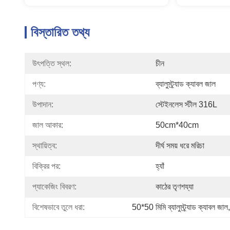
বিস্তারিত তথ্য
উৎপত্তি স্থল:
চীন
পণ্য:
ব্যালুস্ট্র্যাড ক্যাবল জাল
উপাদান:
স্টেইনলেস স্টীল 316L
জাল আকার:
50cm*40cm
স্থায়িত্ব:
দীর্ঘ সময় ধরে মরিচা
বিক্রির পর:
হ্যাঁ
প্যাকেজিং বিবরণ:
কাঠের তৃণশয্যা
বিশেষভাবে তুলে ধরা:
50*50 মিমি ব্যালুস্ট্র্যাড ক্যাবল জাল
,