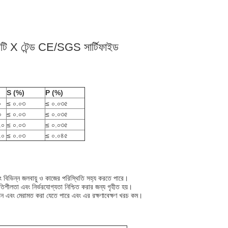
টি X টেন্ড CE/SGS সার্টিফাইড
S (%)
P (%)
০
≤ ০.০৩
≤ ০.০৩৫
০
≤ ০.০৩
≤ ০.০৩৫
.০
≤ ০.০৩
≤ ০.০৩৫
.০
≤ ০.০৩
≤ ০.০৪৫
বং বিভিন্ন জলবায়ু ও কাজের পরিস্থিতি সহ্য করতে পারে।
িতিশীলতা এবং নির্ভরযোগ্যতা নিশ্চিত করার জন্য গৃহীত হয়।
পন এবং মেরামত করা যেতে পারে এবং এর রক্ষণাবেক্ষণ খরচ কম।