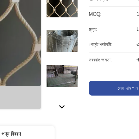
MOQ:
1
মূল্য:
পেমেন্ট শর্তাবলী:
এ
সরবরাহ ক্ষমতা:
প
সেরা দাম পান
পণ্য বিবরণ