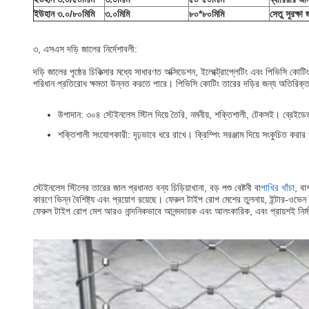
ইউহান ৩.০/৮০মিমি
৩.০মিমি
৮০*৮০মিমি
সেতু সুরক্ষা 
৩, এসএস দড়ি জালের নির্দেশাবলী:
দড়ি জালের পৃষ্ঠের চিকিত্সার মধ্যে সাধারণত অক্সিডেশন, ইলেক্ট্রোপ্লেটিং এবং পিভিসি কোটিং
পরিধান প্রতিরোধ ক্ষমতা উন্নত করতে পারে। পিভিসি কোটিং তারের দড়ির জন্য অতিরিক্ত সুরক্ষ
উপাদান: ৩০৪ স্টেইনলেস স্টিল দিয়ে তৈরি, নমনীয়, শক্তিশালী, টেকসই। ব্রেইডেড 
শক্তিশালী সংযোগকারী: দৃঢ়ভাবে ধরে রাখে। ক্রিম্পিং সরঞ্জাম দিয়ে সংকুচিত করা
স্টেইনলেস স্টিলের তারের জাল প্রধানত বন্য চিড়িয়াখানা, বড় পশু বেষ্টনী বা
পাখির খাঁচা
, বা
কারণে ভিন্ন বৈশিষ্ট্য এবং প্রয়োগ রয়েছে। ফেরুল টাইপ রোপ মেশের তুলনায়, ইন্টার-ওভ
ফেরুল টাইপ রোপ মেশ আরও নান্দনিকভাবে আনন্দদায়ক এবং আলংকারিক, এবং প্রায়শই নির্মাণ