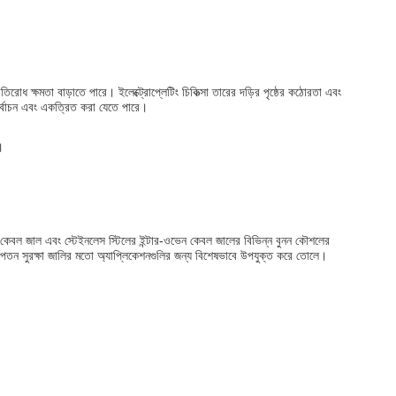
্রতিরোধ ক্ষমতা বাড়াতে পারে। ইলেক্ট্রোপ্লেটিং চিকিত্সা তারের দড়ির পৃষ্ঠের কঠোরতা এবং
 নির্বাচন এবং একত্রিত করা যেতে পারে।
।
ফেরুল কেবল জাল এবং স্টেইনলেস স্টিলের ইন্টার-ওভেন কেবল জালের বিভিন্ন বুনন কৌশলের
এবং পতন সুরক্ষা জালির মতো অ্যাপ্লিকেশনগুলির জন্য বিশেষভাবে উপযুক্ত করে তোলে।